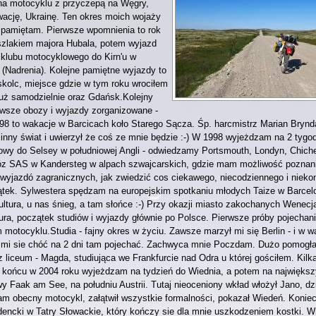
 na motocyklu z przyczepą na Węgry,
ację, Ukrainę. Ten okres moich wojaży
 pamiętam. Pierwsze wpomnienia to rok
 szlakiem majora Hubala, potem wyjazd
e klubu motocyklowego do Kirn'u w
(Nadrenia). Kolejne pamiętne wyjazdy to
skolc, miejsce gdzie w tym roku wrociłem
 już samodzielnie oraz Gdańsk.Kolejny
erwsze obozy i wyjazdy zorganizowane -
 '98 to wakacje w Barcicach koło Starego Sącza. Śp. harcmistrz Marian Brynda
inny świat i uwierzył że coś ze mnie będzie :-) W 1998 wyjeżdzam na 2 tygo
owy do Selsey w południowej Angli - odwiedzamy Portsmouth, Londyn, Chiche
óz SAS w Kandersteg w alpach szwajcarskich, gdzie mam możliwość poznani
 wyjazdó zagranicznych, jak zwiedzić cos ciekawego, niecodziennego i nieko
tek. Sylwestera spędzam na europejskim spotkaniu młodych Taize w Barcelo
kultura, u nas śnieg, a tam słońce :-) Przy okazji miasto zakochanych Wenecj
ra, początek studiów i wyjazdy głównie po Polsce. Pierwsze próby pojechan
motocyklu.Studia - fajny okres w życiu. Zawsze marzył mi się Berlin - i w w
 mi sie chóć na 2 dni tam pojechać. Zachwyca mnie Poczdam. Dużo pomogła
 liceum - Magda, studiująca we Frankfurcie nad Odra u której gościłem. Kilka
w końcu w 2004 roku wyjeżdzam na tydzień do Wiednia, a potem na największ
 Faak am See, na południu Austrii. Tutaj nieoceniony wkład włożył Jano, dz
m obecny motocykl, załątwił wszystkie formalności, pokazał Wiedeń. Koniec
dencki w Tatry Słowackie, który kończy sie dla mnie uszkodzeniem kostki. 