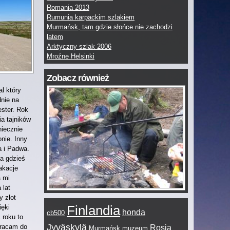
Romania 2013
Rumunia karpackim szlakiem
Murmańsk, tam gdzie słońce nie zachodzi
latem
Arktyczny szlak 2006
Mroźne Helsinki
Zobacz również
l który
dnie na
ster. Rok
a tajników
niecznie
nie. Inny
a i Padwa.
ia gdzieś
akacje
 mi
 lat
y zlot
Finlandia
ięki
honda
cb500
 roku to
Jyväskylä
Wracam do
Rosja
Murmańsk
muzeum