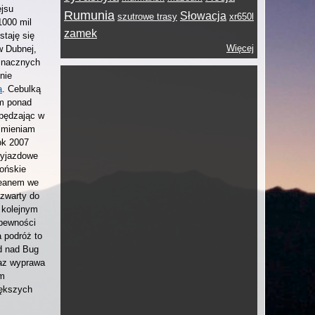
ejsu
Rumunia
Słowacja
szutrowe trasy
xr650l
1000 mil
zamek
staję się
Więcej
w Dubnej,
 znacznych
nie
a
. Cebulką
em ponad
pędzając w
zmieniam
ok 2007
wyjazdowe
pońskie
ceanem we
zwarty do
 kolejnym
 pewności
 podróż to
d nad Bug
raz wyprawa
em
iększych