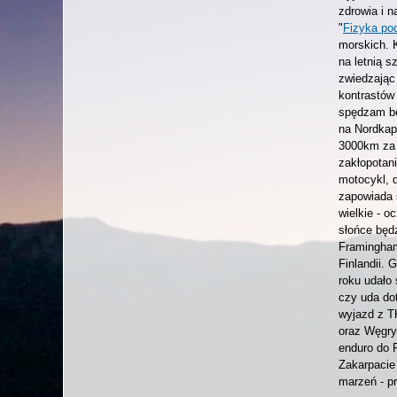
zdrowia i 
"
Fizyka po
morskich. 
na letnią s
zwiedzając
kontrastów
spędzam be
na Nordkap
3000km za 
zakłopotan
motocykl, 
zapowiada 
wielkie - 
słońce będ
Framingham
Finlandii.
roku udało
czy uda do
wyjazd z T
oraz Węgry
enduro do 
Zakarpacie
marzeń - p