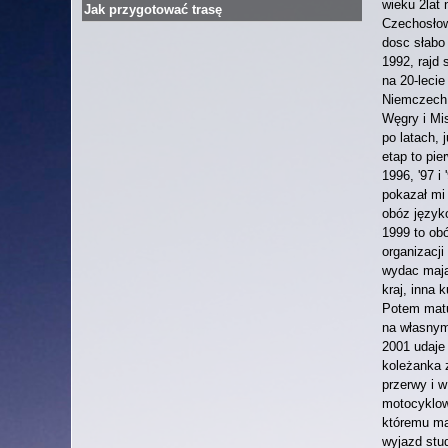
wieku 2lat
Jak przygotować trasę
Czechosłow
dosc słabo
1992, rajd
na 20-leci
Niemczech 
Węgry i Mi
po latach,
etap to pi
1996, '97 i
pokazał mi 
obóz język
1999 to ob
organizacji
wydac mają
kraj, inna 
Potem matu
na własnym 
2001 udaje
koleżanka z
przerwy i 
motocyklowy
któremu ma
wyjazd stu