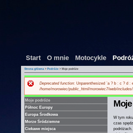
Start
O mnie
Motocykle
Podró
Strona główna
>
Podróże
> Moje podróże
Deprecated function
: Unparenthesized `a ? b : c ? d : e`
Komunikat o błędzie
/home/morowiec/public_html/morowiec7/web/includes/b
Moje podróże
Moje
Północ Europy
Europa Środkowa
W tym roku 
Morze Śródziemne
czas spędz
Ciekawe miejsca
podróżach.