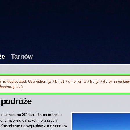
Przejdź
do
treści
że
Tarnów
 is deprecated. Use either `(a ? b : c) ? d : e` or `a ? b : (c ? d : e)` in
includ
ootstrap.inc
).
 podróże
stukneła mi 30'stka. Dla mnie był to
ony na wielu dalszych i bliższych
 Zaczeło sie od wyjazdów z rodzicami w