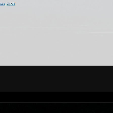
róże
xr650l