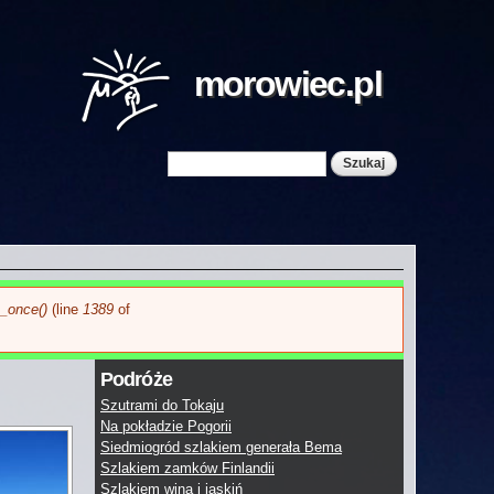
morowiec.pl
Szukaj
Formularz wyszukiwania
e_once()
(line
1389
of
Podróże
Szutrami do Tokaju
Na pokładzie Pogorii
Siedmiogród szlakiem generała Bema
Szlakiem zamków Finlandii
Szlakiem wina i jaskiń