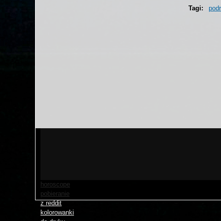
Tagi:
pod
love
horoscope
pobieranie
z reddit
kolorowanki