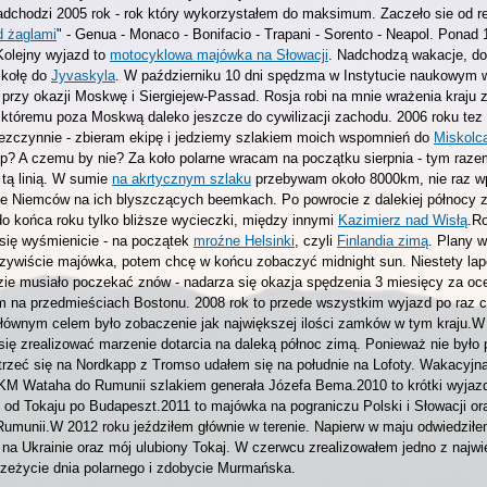
nadchodzi 2005 rok - rok który wykorzystałem do maksimum. Zaczeło sie od r
d żaglami
" - Genua - Monaco - Bonifacio - Trapani - Sorento - Neapol. Ponad 
Kolejny wyjazd to
motocyklowa majówka na Słowacji
. Nadchodzą wakacje, do
zkołę do
Jyvaskyla
. W październiku 10 dni spędzma w Instytucie naukowym 
 przy okazji Moskwę i Siergiejew-Passad. Rosja robi na mnie wrażenia kraju
 któremu poza Moskwą daleko jeszcze do cywilizacji zachodu. 2006 roku tez 
zczynnie - zbieram ekipę i jedziemy szlakiem moich wspomnień do
Miskolc
p? A czemu by nie? Za koło polarne wracam na początku sierpnia - tym raz
tą linią. W sumie
na akrtycznym szlaku
przebywam około 8000km, nie raz w
ie Niemców na ich blyszczących beemkach. Po powrocie z dalekiej północy 
do końca roku tylko bliższe wycieczki, między innymi
Kazimierz nad Wisłą
.R
się wyśmienicie - na początek
mroźne Helsinki
, czyli
Finlandia zimą
. Plany 
oczywiście majówka, potem chcę w końcu zobaczyć midnight sun. Niestety la
zie musiało poczekać znów - nadarza się okazja spędzenia 3 miesięcy za o
 na przedmieściach Bostonu. 2008 rok to przede wszystkim wyjazd po raz c
 Głównym celem było zobaczenie jak największej ilości zamków w tym kraju.W
 się zrealizować marzenie dotarcia na daleką północ zimą. Ponieważ nie było
trzeć się na Nordkapp z Tromso udałem się na południe na Lofoty. Wakacyjna
KM Wataha do Rumunii szlakiem generała Józefa Bema.2010 to krótki wyjaz
 od Tokaju po Budapeszt.2011 to majówka na pograniczu Polski i Słowacji o
Rumunii.W 2012 roku jeździłem głównie w terenie. Napierw w maju odwiedził
 na Ukrainie oraz mój ulubiony Tokaj. W czerwcu zrealizowałem jedno z najw
rzeżycie dnia polarnego i zdobycie Murmańska.