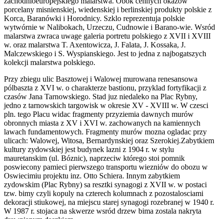
zachodnioeuropejskiego malarstwa. Obok cennych okazów
porcelany misnienskiej, wiedenskiej i berlinskiej produkty polskie z
Korca, Baranówki i Horodnicy. Szklo reprezentuja polskie
wytwórnie w Nalibokach, Urzeczu, Cudnowie i Barano-wie. Wsród
malarstwa zwraca uwage galeria portretu polskiego z XVII i XVIII
w. oraz malarstwa T. Axentowicza, J. Falata, J. Kossaka, J.
Malczewskiego i S. Wyspianskiego. Jest to jedna z najbogatszych
kolekcji malarstwa polskiego.
Przy zbiegu ulic Basztowej i Walowej murowana renesansowa
pólbaszta z XVI w. o charakterze bastionu, przyklad fortyfikacji z
czasów Jana Tarnowskiego. Stad juz niedaleko na Plac Rybny,
jedno z tarnowskich targowisk w okresie XV - XVIII w. W czesci
pln. tego Placu widac fragmenty przyziemia dawnych murów
obronnych miasta z XV i XVI w. zachowanych na kamiennych
lawach fundamentowych. Fragmenty murów mozna ogladac przy
ulicach: Walowej, Witosa, Bernardynskiej oraz Szerokiej.Zabytkiem
kultury zydowskiej jest budynek lazni z 1904 r. w stylu
mauretanskim (ul. Bóznic), naprzeciw którego stoi pomnik
poswiecony pamieci pierwszego transportu wiezniów do obozu w
Oswiecimiu projektu inz. Otto Schiera. Innym zabytkiem
zydowskim (Plac Rybny) sa resztki synagogi z XVII w. w postaci
tzw. bimy czyli kopuly na czterech kolumnach z pozostalosciami
dekoracji stiukowej, na miejscu starej synagogi rozebranej w 1940 r.
W 1987 r. stojaca na skwerze wsród drzew bima zostala nakryta