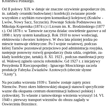
Królestwa Polskiego.
Od II polowy XIX w datuje sie znaczne ozywienie gospodarcze (m.
in. zaklady ceramiki budowlanej i konfekcji) zwiazane przede
wszystkim z szybkim rozwo­jem komunikacji kolejowej (Kraków -
Lwów, Nowy Sacz, Szczucin). Powstaje Szkola Podstawowa im.
Mikolaja Kopernika (1874 r.) i Liceum im. K. Brodzinskiego (1877
r.). Od 1878 r. w Tarnowie zaczyna dzialac oswietlenie gazowe a od
1898 r. kryty system kanalizacji. Rok 1910 to nowe wodociagi,
elektrownia i dworzec kolejowy. W dwa lata pózniej jezdza po
miescie tramwaje elektryczne. Po I wojnie­ swiatowej, podczas
której Tarnów pozostawal przejsciowo pod administracja rosyjska,
nastepuje ponowny rozwój gospodarczy (huta szkla, cegielnie, za­
klady konfekcyjne, tartaki). 8. XI. 1923 , podczas manifestacji przy
ul. Walowej zginelo szesciu robotników. Gd 1927 r. z inicjatywy
Prezydenta II Rzeczpo­spolitej - Ignacego Moscickiego zaczela
produkcje Fabryka Zwiazków Azoto­wych (obecnie slynne
"Azoty").
Na poczatku wrzesnia 1939 r. Tarnów zostaje zajety przez
Niemców. Przez okres hitlerowskiej okupacji stanowil specyficznie
wazne dla okupanta centrum eksterminacji ludnosci polskiej i
zydowskiej. To wlasnie z tarnowskiego wiezienia wyruszyl 14. VI.
1940 r. pierwszy transport wiezniów do obozu zaglady w
Oswiecimiu Brzezince.