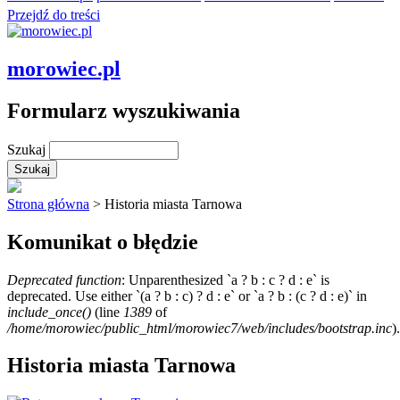
Przejdź do treści
morowiec.pl
Formularz wyszukiwania
Szukaj
Strona główna
> Historia miasta Tarnowa
Komunikat o błędzie
Deprecated function
: Unparenthesized `a ? b : c ? d : e` is
deprecated. Use either `(a ? b : c) ? d : e` or `a ? b : (c ? d : e)` in
include_once()
(line
1389
of
/home/morowiec/public_html/morowiec7/web/includes/bootstrap.inc
).
Historia miasta Tarnowa