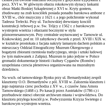
pocz. XVI w. W glównym oltarzu rokokowym slynacy laskami
obraz Matki Boskiej Szkaplerznej z XVI w. Kryty gontem,
zbudowany na zrab kosciólek posiada ponadto barokowa ambone z
XVIII w., chór muzyczny z 1621 r. a jego polichromie wykonal
Tadeusz Terlecki. Przy ul. Tuchowskiej drewniany kosciól
konstrukcji /rebowej p.w. Sw. Trójcy z 1562 r. z barokowym
wystrojem wnetrza i oltarzami bocznymi w stylu
póznorenesansowym. Przy centralnie usytuowanej w Tarnowie ul.
Krakowskiej, pod nr. 10 zabytkowy dworek z przel. XVIII i XIX w.
w ksztalcie prostokata z facjata nakryty lamanym dachem polskim a
mieszczacy Oddzial Etnograficzny Muzeum Okregowego z
bogatymi zbiorami rzemiosla tradycyjnego, stroju i sztuki ludowej
(w tym malowanek z Zalipia). Muzeum to jako jedyne w Polsce
gromadzi dokumentacje historii i kultury Cyganów (Romów)
uzupelniana czescia plenerowa organizowana na muzealnym
dziedzincu.
Na wsch. od tarnowskiego Rynku przy ul. Bernardynskiej zespól
klasztorny O.O. Bernardynów z pól. XVIII w. Zalozenia klasztoru i
jego najstarsza czesc pochodza z XV w., z czasów Jana Amora
Tarnowskiego (1468 r.). Po kasacji przez Austriaków (1786 r.) i
przebudowie miesci obecnie archiwum miasta i województwa. Do
klasztoru przylega kosciól p.w. Podwyzszenia Krzyza Swietego z
barokowym wystrojem wnetrza.