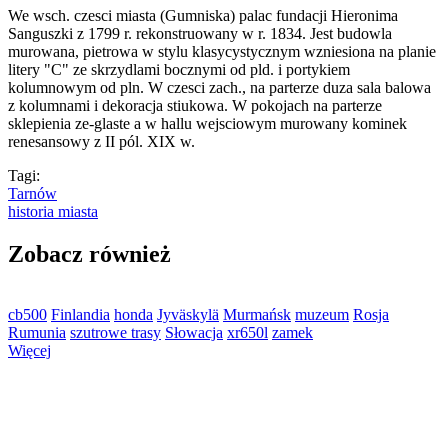
We wsch. czesci miasta (Gumniska) palac fundacji Hieronima
Sanguszki z 1799 r. rekonstruowany w r. 1834. Jest budowla
murowana, pietrowa w stylu klasycystycznym wzniesiona na planie
litery "C" ze skrzydlami bocznymi od pld. i portykiem
kolumnowym od pln. W czesci zach., na parterze duza sala balowa
z kolumnami i dekoracja stiukowa. W pokojach na parterze
sklepienia ze-glaste a w hallu wejsciowym murowany kominek
renesansowy z II pól. XIX w.
Tagi:
Tarnów
historia miasta
Zobacz również
cb500
Finlandia
honda
Jyväskylä
Murmańsk
muzeum
Rosja
Rumunia
szutrowe trasy
Słowacja
xr650l
zamek
Więcej