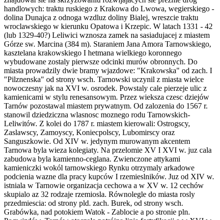
handlowych: traktu ruskiego z Krakowa do Lwowa, wegierskiego -
dolina Dunajca z odnoga wzdluz doliny Bialej, wreszcie traktu
wroclawskiego w kierunku Opatowa i Krzepic. W latach 1331 - 42
(lub 1329-40?) Leliwici wznosza zamek na sasiadujacej z miastem
Górze sw. Marcina (384 m). Staraniem Jana Amora Tarnowskiego,
kasztelana krakowskiego I hetmana wielkiego koronnego
wybudowane zostaly pierwsze odcinki murów obronnych. Do
miasta prowadzily dwie bramy wjazdowe: "Krakowska" od zach. I
"Pilznenska" od strony wsch. Tarnowski uczynil z miasta wielce
nowoczesny jak na XVI w. osrodek. Powstaly cale pierzeje ulic z
kamienicami w stylu renesansowym. Przez wieksza czesc dziejów
Tarnów pozostawal miastem prywatnym. Od zalozenia do 1567 r.
stanowil dziedziczna wlasnosc moznego rodu Tarnowskich-
Leliwitów. Z kolei do 1787 r. miastem kierowali: Ostrogscy,
Zaslawscy, Zamoyscy, Koniecpolscy, Lubomirscy oraz
Sanguszkowie. Od XIV w. jedynym murowanym akcentem
Tarnowa byla wieza kolegiaty. Na przelomie XV I XVI w. juz cala
zabudowa byla kamienno-ceglana. Zwienczone attykami
kamieniczki wokól tarnowskiego Rynku otrzymaly arkadowe
podcienia wazne dla pracy kupców I rzemieslników. Juz od XIV w.
istniala w Tarnowie organizacja cechowa a w XV w. 12 cechów
skupialo az 32 rodzaje rzemiosla. Równolegle do miasta rosly
przedmiescia: od strony pld. zach. Burek, od strony wsch.
Grabówka, nad potokiem Watok - Zablocie a po stronie pln.