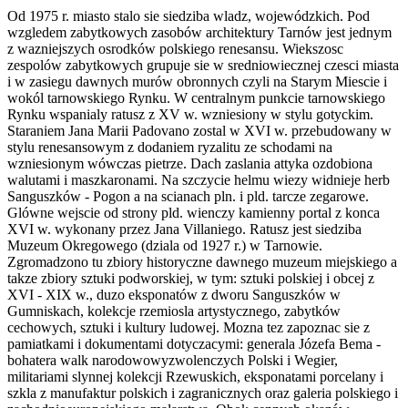
Od 1975 r. miasto stalo sie siedziba wladz, wojewódzkich. Pod
wzgledem zabytkowych zasobów architektury Tarnów jest jednym
z wazniejszych osrodków polskiego renesansu. Wiekszosc
zespolów zabytkowych grupuje sie w sredniowiecznej czesci miasta
i w zasiegu dawnych murów obronnych czyli na Starym Miescie i
wokól tarnowskiego Rynku. W centralnym punkcie tarnowskiego
Rynku wspanialy ratusz z XV w. wzniesiony w stylu gotyckim.
Staraniem Jana Marii Padovano zostal w XVI w. przebudowany w
stylu renesansowym z dodaniem ryzalitu ze schodami na
wzniesionym wówczas pietrze. Dach zaslania attyka ozdobiona
walutami i maszkaronami. Na szczycie helmu wiezy widnieje herb
Sanguszków - Pogon a na scianach pln. i pld. tarcze zegarowe.
Glówne wejscie od strony pld. wienczy kamienny portal z konca
XVI w. wykonany przez Jana Villaniego. Ratusz jest siedziba
Muzeum Okregowego (dziala od 1927 r.) w Tarnowie.
Zgromadzono tu zbiory historyczne dawnego muzeum miejskiego a
takze zbiory sztuki podworskiej, w tym: sztuki polskiej i obcej z
XVI - XIX w., duzo eksponatów z dworu Sanguszków w
Gumniskach, kolekcje rzemiosla artystycznego, zabytków
cechowych, sztuki i kultury ludowej. Mozna tez zapoznac sie z
pamiatkami i dokumentami dotyczacymi: generala Józefa Bema -
bohatera walk narodowowyzwolenczych Polski i Wegier,
militariami slynnej kolekcji Rzewuskich, eksponatami porcelany i
szkla z manufaktur polskich i zagranicznych oraz galeria polskiego i