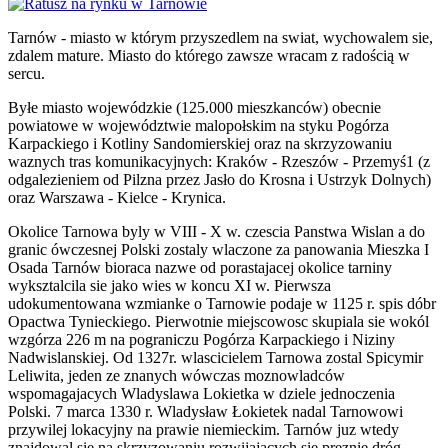
Tarnów - miasto w którym przyszedlem na swiat, wychowalem sie,
zdalem mature. Miasto do którego zawsze wracam z radością w
sercu.
Byłe miasto wojewódzkie (125.000 mieszkanców) obecnie
powiatowe w województwie malopołskim na styku Pogórza
Karpackiego i Kotliny Sandomierskiej oraz na skrzyzowaniu
waznych tras komunikacyjnych: Kraków - Rzeszów - Przemyś1 (z
odgalezieniem od Pilzna przez Jasło do Krosna i Ustrzyk Dolnych)
oraz Warszawa - Kielce - Krynica.
Okolice Tarnowa byly w VIII - X w. czescia Panstwa Wislan a do
granic ówczesnej Polski zostaly wlaczone za panowania Mieszka I
Osada Tarnów bioraca nazwe od porastajacej okolice tarniny
wyksztalcila sie jako wies w koncu XI w. Pierwsza
udokumentowana wzmianke o Tarnowie podaje w 1125 r. spis dóbr
Opactwa Tynieckiego. Pierwotnie miejscowosc skupiala sie wokól
wzgórza 226 m na pograniczu Pogórza Karpackiego i Niziny
Nadwislanskiej. Od 1327r. wlascicielem Tarnowa zostal Spicymir
Leliwita, jeden ze znanych wówczas moznowladców
wspomagajacych Wladyslawa Lokietka w dziele jednoczenia
Polski. 7 marca 1330 r. Wladysław Łokietek nadal Tarnowowi
przywilej lokacyjny na prawie niemieckim. Tarnów juz wtedy
znajdowal sie na skrzyzowaniu rozwijajacych sie preznie dróg