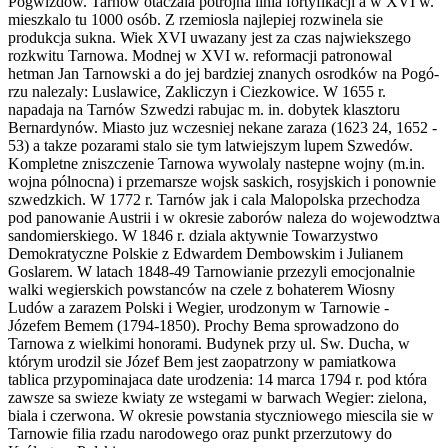
Pogwizdów. Tarnów otaczala potrójna linia fortyfikacji a w XVI w.
mieszkalo tu 1000 osób. Z rzemiosla najlepiej rozwinela sie
produkcja sukna. Wiek XVI uwazany jest za czas najwiekszego
rozkwitu Tarnowa. Modnej w XVI w. reformacji patronowal
hetman Jan Tarnowski a do jej bardziej znanych osrodków na Pogó­
rzu nalezaly: Luslawice, Zakliczyn i Ciezkowice. W 1655 r.
napadaja na Tarnów Szwedzi rabujac m. in. dobytek klasztoru
Bernardynów. Miasto juz wczesniej nekane zaraza (1623 24, 1652 -
53) a takze pozarami stalo sie tym latwiejszym lupem Szwedów.
Kompletne zniszczenie Tarnowa wywolaly nastepne wojny (m.in.
wojna pólnocna) i przemarsze wojsk saskich, rosyjskich i ponownie
szwe­dzkich. W 1772 r. Tarnów jak i cala Malopolska przechodza
pod panowanie Austrii i w okresie zaborów naleza do wojewodztwa
sandomierskiego. W 1846 r. dziala aktywnie Towarzystwo
Demokratyczne Polskie z Edwardem Dembo­wskim i Julianem
Goslarem. W latach 1848-49 Tarnowianie przezyli emocjonal­nie
walki wegierskich powstanców na czele z bohaterem Wiosny
Ludów a zara­zem Polski i Wegier, urodzonym w Tarnowie -
Józefem Bemem (1794-1850). Prochy Bema sprowadzono do
Tarnowa z wielkimi honorami. Budynek przy ul. Sw. Ducha, w
którym urodzil sie Józef Bem jest zaopatrzony w pamiatkowa
tablica przypominajaca date urodzenia: 14 marca 1794 r. pod która
zawsze sa swieze kwiaty ze wstegami w barwach Wegier: zielona,
biala i czerwona. W okresie powstania sty­czniowego miescila sie w
Tarnowie filia rzadu narodowego oraz punkt przerzu­towy do