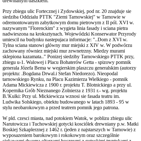
drewnianym daszkiem.
Przy zbiegu ulic Fortecznej i Zydowskiej, pod nr. 20 znajduje sie
siedziba Oddzialu PTTK "Ziemi Tarnowskiej" w Tarnowie w
odremontowanym zabytkowym domu pietrowym z II pól. XVI w.
nazywanym "Florenckim" z wygieta linia fasady i sciana pietra
nadwieszona na kroksztynach. Wojewódzki Konserwator Przyrody
umiescil na budynku nastepujaca informacje: "..Dom z XVI w.
Tylna sciana stanowi glówny mur miejski z XIV w. W podwórzu
zachowany równiez miejski mur zewnetrzny. Miedzy murami
sklepiona kazamata.." Ponizej siedziby Tarnowskiego PTTK przy,
zbiegu u-1. Walowej i Placu Bohaterów Getta - spizowy pomnik
generala Józefa Bema w wegierskim plaszczu generalskim (autorzy
projektu: .Bogdana Drwal.i Stefan Niedorezo). Nieopodal
tarnowskiego Rynku, na Placu Kazimierza Wielkiego - pomnik
Adama Mickiewicza z 1900 r. projektu T. Blotnickiego a przy ul.
Kopernika Grób Nieznanego Zolnierza z 1931 r.- wg. projektu
B.'Kulki: Przy ul. Mickiewicza wznosi sie fasada teatru im.
Ludwika Solskiego, obiektu budowanego w latach 1893 - 95 w
stylu neobarokowym a przed teatrem pomnik jego patrona.
W pld. czesci miasta, nad potokiem Watok, w poblizu zbiegu ulic
Narutowicza i Tuchowskiej gotycki kosciólek drewniany p.w. Matki
Boskiej Szkaplerznej z 1462 r. (jeden z najstarszych w Tarnowie) z
wyposazeniem barokowym i rokokowym oraz szczególnie
ciekawymi dwoma oltarzami bocznymi z gotyckimi tryptykami z