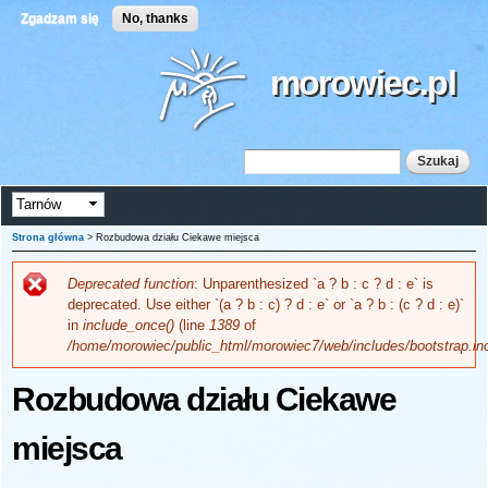
Przejdź
Zgadzam się
No, thanks
do
treści
morowiec.pl
Szukaj
Formularz wyszukiwania
Strona główna
> Rozbudowa działu Ciekawe miejsca
Deprecated function
: Unparenthesized `a ? b : c ? d : e` is
Komunikat o błędzie
deprecated. Use either `(a ? b : c) ? d : e` or `a ? b : (c ? d : e)`
in
include_once()
(line
1389
of
/home/morowiec/public_html/morowiec7/web/includes/bootstrap.in
Rozbudowa działu Ciekawe
miejsca