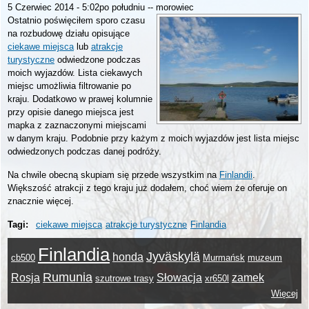
5 Czerwiec 2014 - 5:02po południu
--
morowiec
Ostatnio poświęciłem sporo czasu
na rozbudowę działu opisujące
ciekawe miejsca
lub
atrakcje
turystyczne
odwiedzone podczas
moich wyjazdów. Lista ciekawych
miejsc umożliwia filtrowanie po
kraju. Dodatkowo w prawej kolumnie
przy opisie danego miejsca jest
mapka z zaznaczonymi miejscami
w danym kraju. Podobnie przy każym z moich wyjazdów jest lista miejsc
odwiedzonych podczas danej podróży.
Na chwile obecną skupiam się przede wszystkim na
Finlandii
.
Większość atrakcji z tego kraju już dodałem, choć wiem że oferuje on
znacznie więcej.
Tagi:
ciekawe miejsca
atrakcje turystyczne
Finlandia
Finlandia
Jyväskylä
honda
cb500
Murmańsk
muzeum
Rumunia
Rosja
Słowacja
zamek
szutrowe trasy
xr650l
Więcej