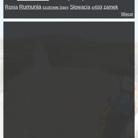
Rumunia
Rosja
Słowacja
zamek
szutrowe trasy
xr650l
Więcej