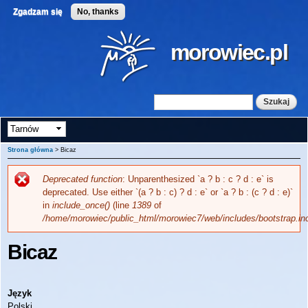
Przejdź
Zgadzam się
No, thanks
do
treści
morowiec.pl
Szukaj
Formularz wyszukiwania
Strona główna
> Bicaz
Deprecated function
: Unparenthesized `a ? b : c ? d : e` is
Komunikat o błędzie
deprecated. Use either `(a ? b : c) ? d : e` or `a ? b : (c ? d : e)`
in
include_once()
(line
1389
of
/home/morowiec/public_html/morowiec7/web/includes/bootstrap.in
Bicaz
Język
Polski