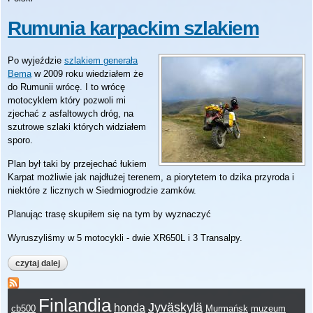
Rumunia karpackim szlakiem
Po wyjeździe
szlakiem generała
Bema
w 2009 roku wiedziałem że
do Rumunii wrócę. I to wrócę
motocyklem który pozwoli mi
zjechać z asfaltowych dróg, na
szutrowe szlaki których widziałem
sporo.
Plan był taki by przejechać łukiem
Karpat możliwie jak najdłużej terenem, a piorytetem to dzika przyroda i
niektóre z licznych w Siedmiogrodzie zamków.
Planując trasę skupiłem się na tym by wyznaczyć
Wyruszyliśmy w 5 motocykli - dwie XR650L i 3 Transalpy.
czytaj dalej
wpis rumunia karpackim szlakiem
Finlandia
Jyväskylä
honda
cb500
Murmańsk
muzeum