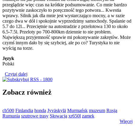
przeglądzie więc czas na krótkie podsumowanie. Co mnie bardzo
pozytywnie zaskoczyło to poręczność tego potwora... Kwestia
wprawy. Silnik jak dla mnie jest wystarczająco mocny, a w razie
czego dwa w dół i spokojnie wyprzedzimy samochody. Spalanie od
5.7 do 12l... Przeciętnie na autostradzie z przelotowa 130 to około
6.5-7.5l. Przeloty po 700-800km dziennie to nie problem.
Największą przyjemność sprawie mi pokonywanie zakrętów. Może
czymś innym dało by się szybciej, ale po co? Turystyka to nie
wyścig na torze.
Język
Polski
Czytaj dalej
wpis Honda Goldwing 1800
Zobacz również
cb500
Finlandia
honda
Jyväskylä
Murmańsk
muzeum
Rosja
Rumunia
szutrowe trasy
Słowacja
xr650l
zamek
Więcej