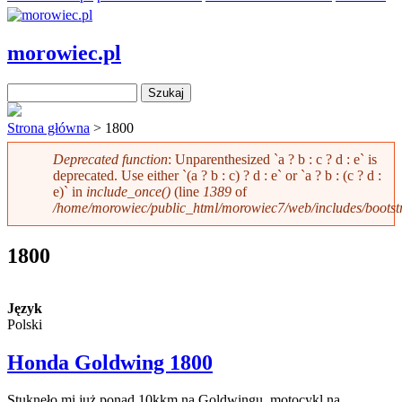
Przejdź do treści
morowiec.pl
Szukaj
Formularz wyszukiwania
Strona główna
> 1800
Deprecated function
: Unparenthesized `a ? b : c ? d : e` is
deprecated. Use either `(a ? b : c) ? d : e` or `a ? b : (c ? d :
Komunikat o błędzie
e)` in
include_once()
(line
1389
of
/home/morowiec/public_html/morowiec7/web/includes/bootst
1800
Język
Polski
Honda Goldwing 1800
Stuknęło mi już ponad 10kkm na Goldwingu, motocykl na