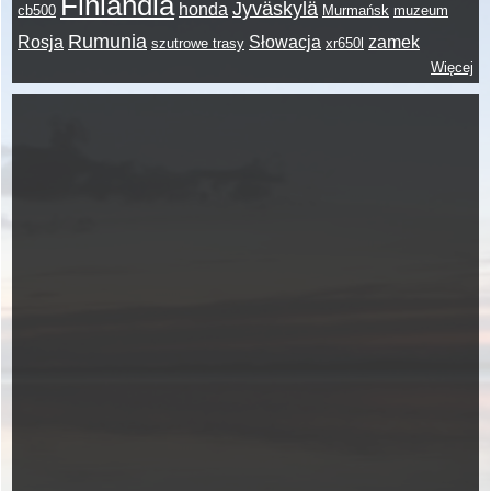
Finlandia
Jyväskylä
honda
cb500
Murmańsk
muzeum
Rumunia
Rosja
Słowacja
zamek
szutrowe trasy
xr650l
Więcej