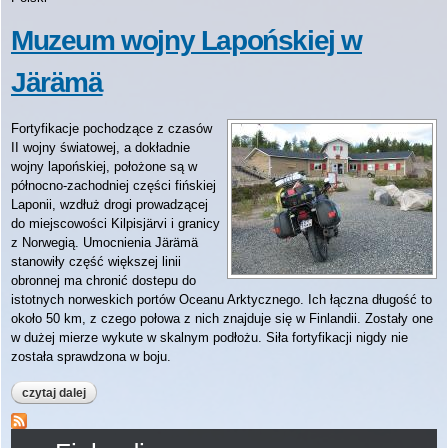
Muzeum wojny Lapońskiej w
Järämä
Fortyfikacje pochodzące z czasów
II wojny światowej, a dokładnie
wojny lapońskiej, położone są w
północno-zachodniej części fińskiej
Laponii, wzdłuż drogi prowadzącej
do miejscowości Kilpisjärvi i granicy
z Norwegią. Umocnienia Järämä
stanowiły część większej linii
obronnej ma chronić dostepu do
istotnych norweskich portów Oceanu Arktycznego. Ich łączna długość to
około 50 km, z czego połowa z nich znajduje się w Finlandii. Zostały one
w dużej mierze wykute w skalnym podłożu. Siła fortyfikacji nigdy nie
została sprawdzona w boju.
czytaj dalej
wpis muzeum wojny lapońskiej w järämä