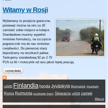
Witamy w Rosji
Wybieramy to przejście graniczne,
ponieważ można na nim za 1E
zamówić sobie miejsce w kolejce.
Standardowo musimy wypełnić
mnóstwo formularzy, na szczęście
pogranicznik ma do nas mnóstwo
cierpliwości. Do pierwszej stacji
dojeżdżamy na resztkach paliwa.
Tankujemy standardową 92 po 2.70
PLN za litr i motocykle od razu jakoś lepiej pracują.
czytaj dalej
wpis witamy w rosji
Finlandia
Jyväskylä
honda
cb500
Murmańsk
muzeum
Rumunia
Rosja
Słowacja
zamek
szutrowe trasy
xr650l
Więcej