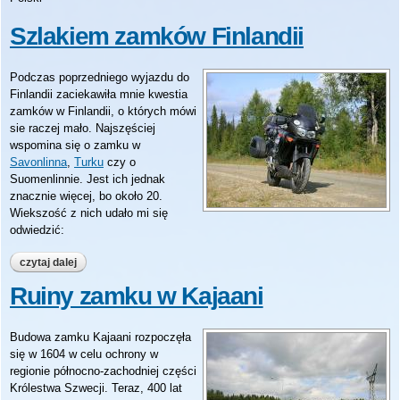
Szlakiem zamków Finlandii
Podczas poprzedniego wyjazdu do
Finlandii zaciekawiła mnie kwestia
zamków w Finlandii, o których mówi
sie raczej mało. Najszęściej
wspomina się o zamku w
Savonlinna
,
Turku
czy o
Suomenlinnie. Jest ich jednak
znacznie więcej, bo około 20.
Wiekszość z nich udało mi się
odwiedzić:
czytaj dalej
wpis szlakiem zamków finlandii
Ruiny zamku w Kajaani
Budowa zamku Kajaani rozpoczęła
się w 1604 w celu ochrony w
regionie północno-zachodniej części
Królestwa Szwecji. Teraz, 400 lat