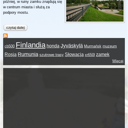
później, w ruiny zamku znajdują się
w centrum miasta i służą za
podpory mostu.
czytaj dalej
wpis ruiny zamku w kajaani
Finlandia
Jyväskylä
honda
cb500
Murmańsk
muzeum
Rumunia
Rosja
Słowacja
zamek
szutrowe trasy
xr650l
Więcej