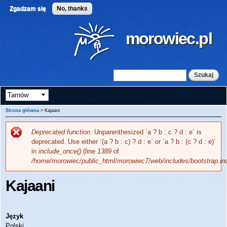
Przejdź
Zgadzam się
No, thanks
do
treści
morowiec.pl
Szukaj
Formularz wyszukiwania
Strona główna
> Kajaani
Deprecated function
: Unparenthesized `a ? b : c ? d : e` is
Komunikat o błędzie
deprecated. Use either `(a ? b : c) ? d : e` or `a ? b : (c ? d : e)`
in
include_once()
(line
1389
of
/home/morowiec/public_html/morowiec7/web/includes/bootstrap.in
Kajaani
Język
Polski