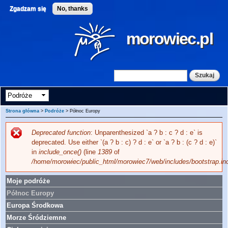
Przejdź
Zgadzam się
No, thanks
do
treści
morowiec.pl
Szukaj
Formularz wyszukiwania
Strona główna
>
Podróże
> Północ Europy
Deprecated function
: Unparenthesized `a ? b : c ? d : e` is
Komunikat o błędzie
deprecated. Use either `(a ? b : c) ? d : e` or `a ? b : (c ? d : e)`
in
include_once()
(line
1389
of
/home/morowiec/public_html/morowiec7/web/includes/bootstrap.in
Moje podróże
Północ Europy
Europa Środkowa
Morze Śródziemne