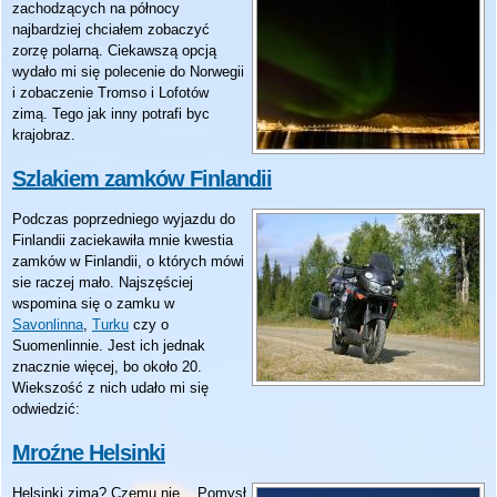
zachodzących na północy
najbardziej chciałem zobaczyć
zorzę polarną. Ciekawszą opcją
wydało mi się polecenie do Norwegii
i zobaczenie Tromso i Lofotów
zimą. Tego jak inny potrafi byc
krajobraz.
Szlakiem zamków Finlandii
Podczas poprzedniego wyjazdu do
Finlandii zaciekawiła mnie kwestia
zamków w Finlandii, o których mówi
sie raczej mało. Najszęściej
wspomina się o zamku w
Savonlinna
,
Turku
czy o
Suomenlinnie. Jest ich jednak
znacznie więcej, bo około 20.
Wiekszość z nich udało mi się
odwiedzić:
Mroźne Helsinki
Helsinki zimą? Czemu nie... Pomysł