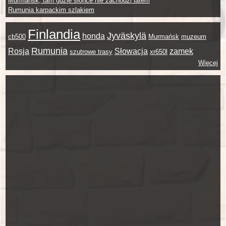
Murmańsk, tam gdzie słońce nie zachodzi latem
Rumunia karpackim szlakiem
Finlandia
Jyväskylä
honda
cb500
Murmańsk
muzeum
Rumunia
Rosja
Słowacja
zamek
szutrowe trasy
xr650l
Więcej