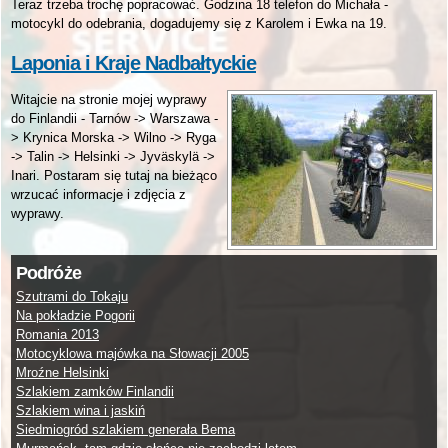
Teraz trzeba trochę popracować. Godzina 18 telefon do Michała -
motocykl do odebrania, dogadujemy się z Karolem i Ewka na 19.
Laponia i Kraje Nadbałtyckie
Witajcie na stronie mojej wyprawy
do Finlandii - Tarnów -> Warszawa -
> Krynica Morska -> Wilno -> Ryga
-> Talin -> Helsinki -> Jyväskylä ->
Inari. Postaram się tutaj na bieżąco
wrzucać informacje i zdjęcia z
wyprawy.
Podróże
Szutrami do Tokaju
Na pokładzie Pogorii
Romania 2013
Motocyklowa majówka na Słowacji 2005
Mroźne Helsinki
Szlakiem zamków Finlandii
Szlakiem wina i jaskiń
Siedmiogród szlakiem generała Bema