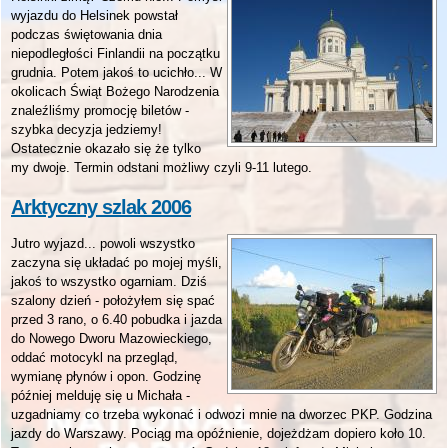
wyjazdu do Helsinek powstał
podczas świętowania dnia
niepodległości Finlandii na początku
grudnia. Potem jakoś to ucichło... W
okolicach Świąt Bożego Narodzenia
znaleźliśmy promocję biletów -
szybka decyzja jedziemy!
Ostatecznie okazało się że tylko
my dwoje. Termin odstani możliwy czyli 9-11 lutego.
Arktyczny szlak 2006
Jutro wyjazd... powoli wszystko
zaczyna się układać po mojej myśli,
jakoś to wszystko ogarniam. Dziś
szalony dzień - położyłem się spać
przed 3 rano, o 6.40 pobudka i jazda
do Nowego Dworu Mazowieckiego,
oddać motocykl na przegląd,
wymianę płynów i opon. Godzinę
później melduję się u Michała -
uzgadniamy co trzeba wykonać i odwozi mnie na dworzec PKP. Godzina
jazdy do Warszawy. Pociąg ma opóźnienie, dojeżdżam dopiero koło 10.