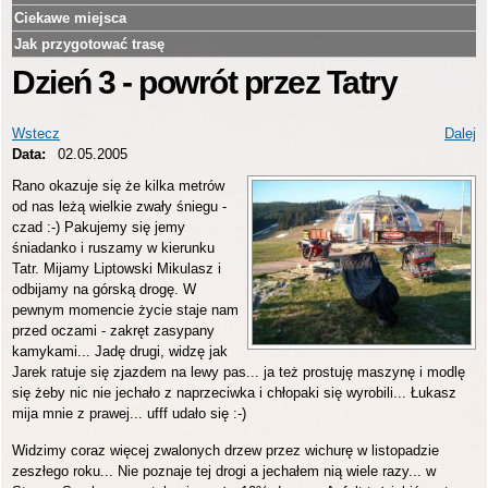
Ciekawe miejsca
Jak przygotować trasę
Dzień 3 - powrót przez Tatry
Wstecz
Dalej
Data:
02.05.2005
Rano okazuje się że kilka metrów
od nas leżą wielkie zwały śniegu -
czad :-) Pakujemy się jemy
śniadanko i ruszamy w kierunku
Tatr. Mijamy Liptowski Mikulasz i
odbijamy na górską drogę. W
pewnym momencie życie staje nam
przed oczami - zakręt zasypany
kamykami... Jadę drugi, widzę jak
Jarek ratuje się zjazdem na lewy pas... ja też prostuję maszynę i modlę
się żeby nic nie jechało z naprzeciwka i chłopaki się wyrobili... Łukasz
mija mnie z prawej... ufff udało się :-)
Widzimy coraz więcej zwalonych drzew przez wichurę w listopadzie
zeszłego roku... Nie poznaje tej drogi a jechałem nią wiele razy... w