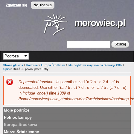
Przejdź
Zgadzam się
No, thanks
do
treści
morowiec.pl
Szukaj
Formularz wyszukiwania
Strona główna
>
Podróże
>
Europa Środkowa
>
Motocyklowa majówka na Słowacji 2005
>
Opis
> Dzień 3 - powrót przez Tatry
Deprecated function
: Unparenthesized `a ? b : c ? d : e` is
Komunikat o błędzie
deprecated. Use either `(a ? b : c) ? d : e` or `a ? b : (c ? d : e)`
in
include_once()
(line
1389
of
/home/morowiec/public_html/morowiec7/web/includes/bootstrap.in
Moje podróże
Północ Europy
Europa Środkowa
Morze Śródziemne