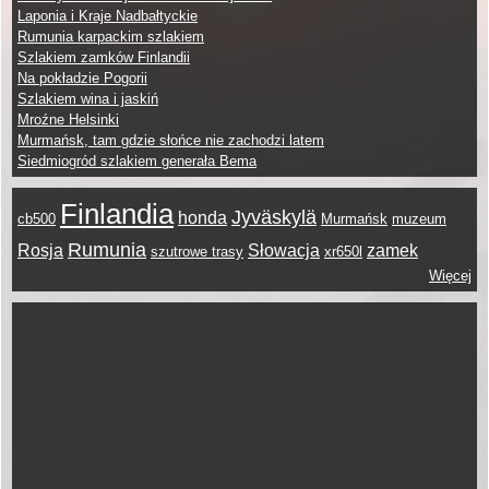
Laponia i Kraje Nadbałtyckie
Rumunia karpackim szlakiem
Szlakiem zamków Finlandii
Na pokładzie Pogorii
Szlakiem wina i jaskiń
Mroźne Helsinki
Murmańsk, tam gdzie słońce nie zachodzi latem
Siedmiogród szlakiem generała Bema
Finlandia
Jyväskylä
honda
cb500
Murmańsk
muzeum
Rumunia
Rosja
Słowacja
zamek
szutrowe trasy
xr650l
Więcej