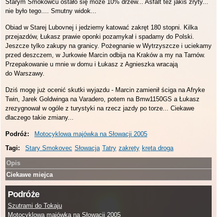
Starym Smokowcu ostało się może 10% drzew... Asfalt też jakiś zryty...
nie było tego.... Smutny widok...
Obiad w Starej Lubovnej i jedziemy katować zakręt 180 stopni. Kilka
przejazdów, Łukasz prawie oponki pozamykał i spadamy do Polski.
Jeszcze tylko zakupy na granicy. Pożegnanie w Wytrzyszcze i uciekamy
przed deszczem, w Jurkowie Marcin odbija na Kraków a my na Tarnów.
Przepakowanie u mnie w domu i Łukasz z Agnieszka wracają
do Warszawy.
Dziś mogę już ocenić skutki wyjazdu - Marcin zamienił ściga na Afryke
Twin, Jarek Goldwinga na Varadero, potem na Bmw1150GS a Łukasz
zrezygnował w ogóle z turystyki na rzecz jazdy po torze... Ciekawe
dlaczego takie zmiany...
Podróż:
Motocyklowa majówka na Słowacji 2005
Tagi:
Stary Smokovec
Słowacja
Tatry
zakręty
kręta droga
Opis
Ciekawe miejca
Podróże
Szutrami do Tokaju
Motocyklowa majówka na Słowacji 2005